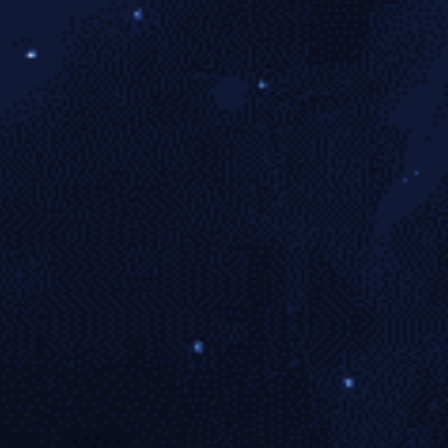
分享到：
上一篇
武汉三镇客场战绩不佳创中超历
你可能感兴趣的内容
足球报分析国足中锋中场人才短
近年来，随着中国足球的不断发展，国
2026-07-29