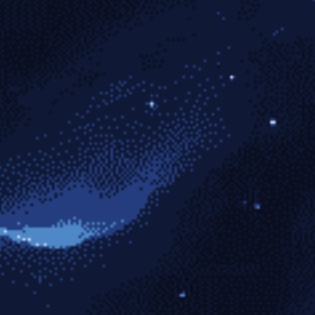
问题。
某些专家还提到，这样突发
如，通过科学训练方法以及
状，为运动员创造更安全、
总结：
综上所述，费尔民重伤需手
球队战略调整，以及社会舆
运动员而言，他们不仅要面
问题。
最后，希望费尔民能够顺利
对运动健身行业发展的研究