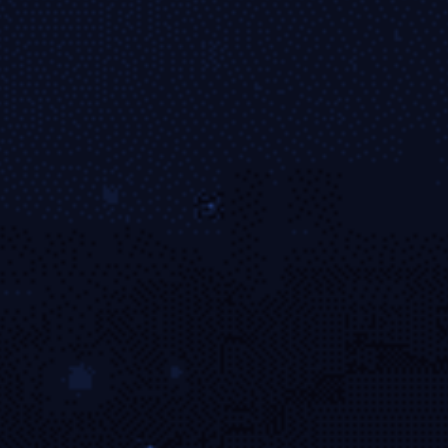
呼
球员朗佐·鲍尔因伤缺阵，这一情...
个
，这使得他需要进行手术，恢复期...
军
圣日耳曼（PSG）的表现给予了高度...
联系我们
快速导航