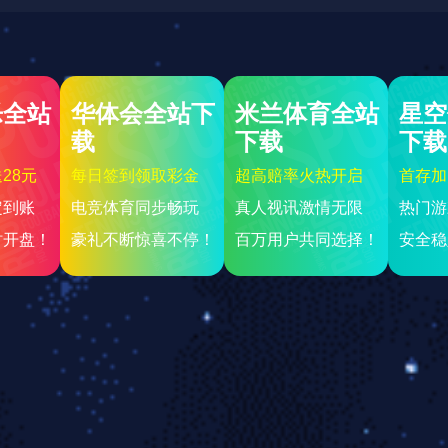
文
严重的伤病，这使得他需要进行手术，恢复期长达两个月，几乎
明的缺席不仅对他的个人职业生涯产生影响，也会对国家队的整
深入分析这一事件，包括费尔明受伤的背景、手术和恢复过程、
些角度，我们希望能够全面理解这一突发事件所带来的广泛影响
背景
球运动员，他在俱乐部和国家队中的表现都十分出色。他以敏捷
重要依靠。然而，在最近一场关键比赛中，费尔明不幸遭遇重伤
中被对方球员撞倒，导致他的腿部受到严重创伤。经过初步检查
遍了体育界，引发了各方关注与讨论。
，更是整个球队的一次打击。在关键时刻失去这样一位核心球员