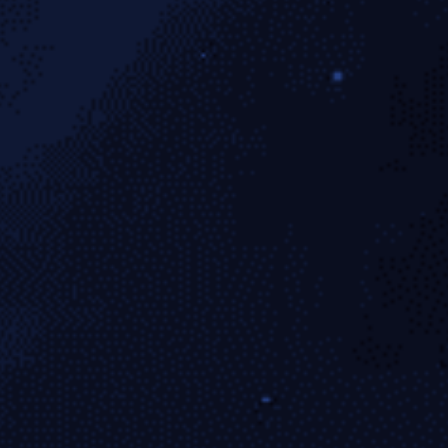
史…
缺
家队在国际赛场上的表现引发了广...