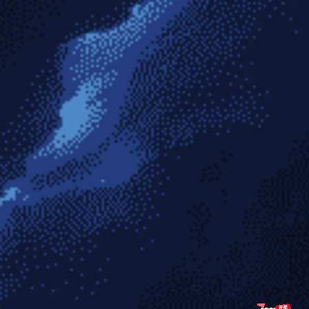
置带来了不少挑战。
。失去像费尔明这样的关键球
其他球员提供更多机会，但这
明星，更是品牌代言人的代
社会都在密切关注他的康复进
表达对他的关心与支持，希望
士气。这种集体支持体现出了
技体育不可避免的一部分。他
系，是每个运动员必须面对的