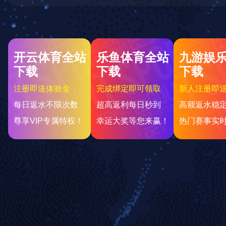
首页
体育热讯
正
38岁康利在篮球赛场上展现
的一个赛季中展现自己的实
在年轻球员中的影响力。希
样。
1、康利的职业
迈克·康利是一位出色的控球
球和传球能力吸引了众多关
随着时间推移，康利逐渐成
赢得了队友们的尊重。尽管
如今38岁的他，在许多人看