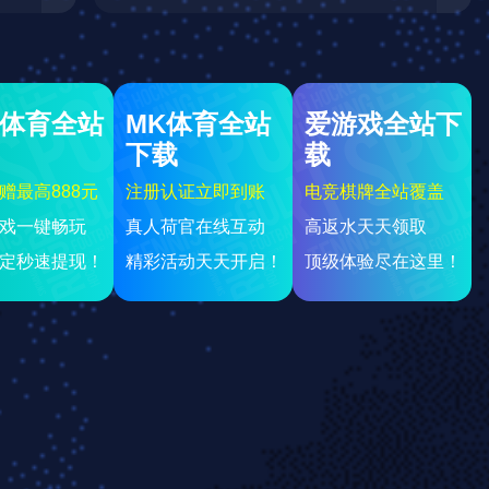
然选择继续奋斗，期待在未来
定信念、对球队的贡献以及他
中保持活力，并为后辈树立榜
职业生涯初期，他以其出众的控
，包括多次进入季后赛。
，还凭借领导能力和团队精神
续留下自己的足迹，证明年龄