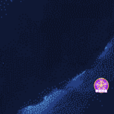
积极乐观的态度面对，不断挑
在逆境中顽强拼搏，从而获得了
间进行身体训练和技术完善，
永远不放弃”的美誉。
运动员所需要学习的重要品
自己的行动鼓舞着队友，让他