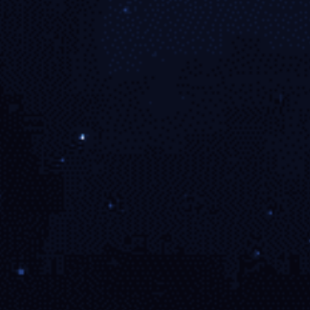
2026-07-15
恩佐谈梅西伤情未沟通自信表示
在当今足球界，梅西无疑是一个备受关
2026-07-13
完美体育平台入口官网
完美体育平台入口官网官方网站
湖
【KY1.AC】官网认证:手机版、app下
号
载、登录入口、官方网站、网页版、
s
平台、网址、地址、注册、娱乐，完
美体育平台入口官网(中国)官方网站欢
迎大家选择真正的官方通道，同时我
们提供全天候7x24小时在线服务，第
一时间处理各类问题，正规集团平台