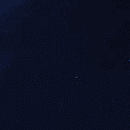
使…
与
，其中五场抢七大战和四次横扫引...
使
为了媒体和球迷关注的焦点。随...
机
挂于街头，提醒司机们小心“三球...