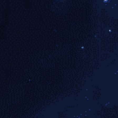
们在困境中不轻言放弃。此
他的存在不仅提升了球队整
整心态和优化表现，而他总
同时，在个人技能方面，康
极大增强了整个团队进攻威
4、影响年轻运
作为一名资深老将，康利用
应对生活中的挑战与压力。
此外，康利常常参与社区活
有目标，就一定能找到实现
通过这样一种方式，康利来
上，这样不仅丰富了他的职