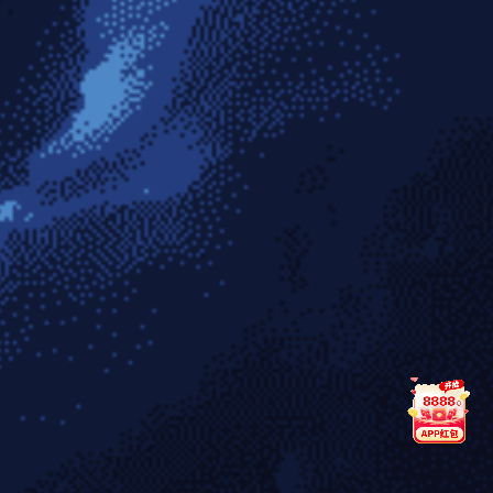
务，使球队运转更加顺畅。
压力时，会向康利请教如何调
结，也形成良好的氛围。
仅提高了自身的数据表现，也
授比赛技巧，还教导他们如何
高心理素质。
他相信，无论年龄大小，只要
心朝着自己的理想前行。
更多精力投入到培养未来之星