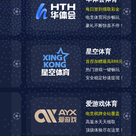
赛季展现实力