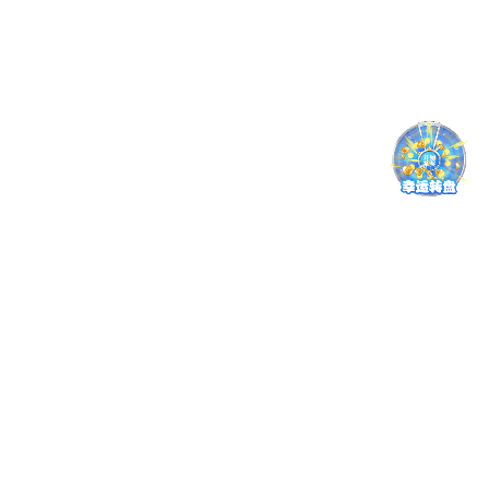
行了详细解读，对哈登及其队伍提出了不同程度的批评与建
议。
不少评论认为，即便哈登未有失误，但若不能带领全队走向
胜利，那么他的作用就会受到质疑。此外，一些专家指出，
面对困境时明星球员更需担当领导责任，以激励队友共同克
服困难，而不是单靠自身努力解决问题。
媒体还特别提到，这样的局面如果持续下去，将可能影响到
哈登未来的发展空间以及他所在球队的前景。因此，不少人
呼吁教练组需要及时调整战术，以适应当前阵容情况，提高
整体协调性和竞争力。
4、第四个小标题
最后，我们要展望一下未来的发展方向。在经历这样一场“里
程悲”之后，对于哈登来说，是一次重要反思机会。他需要认