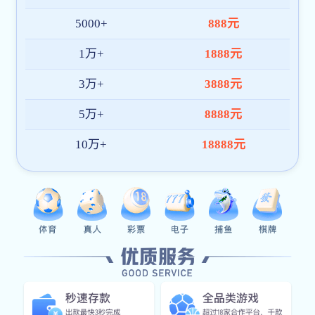
赛中，失误率只是评判一个球员表现的标准之一，还有许多
其他因素需要考虑。
例如，在进攻端，尽管哈登保持了良好的控球状态，但他在
投篮选择上却显得犹豫不决，多次错失了得分机会。这样的
情况导致他在关键时刻未能为球队贡献足够的分数，从而影
响到胜负结果。
此外，哈登在防守端的积极性也受到质疑。他对于对手进攻
的反应较慢，有时候甚至出现漏人现象，给了对方轻松得分
的机会。综上所述，即便没有失误，他依然面临着巨大的压
力和挑战。
2、第二个小标题
接下来我们来看一下球队整体状态。在这场比赛中，不仅仅
是哈登一人的表现令人担忧，全队的正负值都显得相当惨