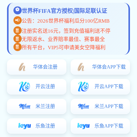
下载APP
哈登虽无失误却遭遇里程悲之夜球队正
负值惨淡全场表现引发热议
2026-06-29 03:29
阅读 38 次