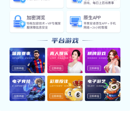
有效地带动球队进攻，让其他队友充分发挥自己的特点。在
过去几个赛季中，他多次展现出了自己的价值，是骑士不可
或缺的一部分。
另外，朗佐还具备良好的防守能力，在防守端能够给对手施
加压力。这种两端均衡发展的能力，使得球队在面对不同风
格对手时都能有所应对。然而，现在没有他的情况下，骑士
显然难以维持这种平衡，因此各方面表现都受到影响。
归根结底，朗佐不仅是团队的一份子，更是整个体系中的关
键环节。他的存在可以提升球队整体竞争力，而现在这种竞
争力却因为他的缺阵而大打折扣，引发了外界对于他回归时
间表的不安与期待。
3、球爹的观点及其影响
拉瓦尔·鲍尔，即“球爹”，一直以来都是媒体关注的焦点，他