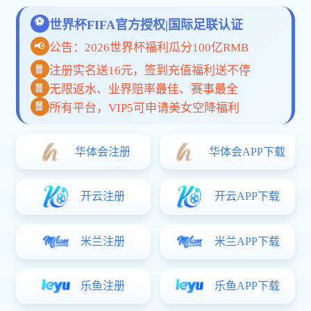
下载APP
球爹直言骑士因朗佐缺阵遭重创呼吁黄
蜂尽快签下大儿子
2026-06-30 14:06
阅读 36 次