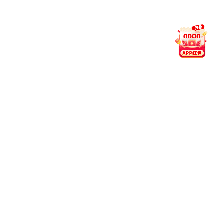
总结：
综上所述，“球爹”拉瓦尔·鲍尔针对目前NBA局势发表意见，
引发广泛讨论。他明确指出骑士因朗佐缺阵受到重大冲击，
同时呼吁黄蜂迅速签下大儿子，希望能借此重新建立家庭联
系并提升球队实力。这一事件不仅反映出职业体育中的家庭
纽带，还显示出运动员个人价值与团队利益之间复杂关系交
织所产生的问题。
未来，无论是爵士还是黄蜂，都需要认真思考如何调整战
略，以迎接各种挑战与机遇。在这个快速变化且竞争激烈的
时代，各支球队唯有灵活应变，不断创新才能立于不败之
地。因此，我们期待看到更多优秀运动员们追逐梦想，以及
各支球队为了胜利而共同努力拼搏！