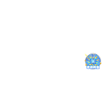
直言不讳地表达了自己对儿子的关心以及对球队现状的不
满。他认为，由于朗佐缺席，骑士队已经遭受到了重创，这
种看法并不是空穴来风，而是基于他对儿子职业生涯发展的
深刻理解。
此外，他呼吁黄蜂尽快签下自己的大儿子，以便让家庭团
聚，同时也希望借助兄弟之间默契配合提升黄蜂整体实力。
这一建议引起了很多人的讨论，有人认为这是拉瓦尔利用媒
体为自己儿子争取机会，但也有人支持他的观点，认为黄蜂
确实需要这样的全能型后卫。
无论外界如何看待“球爹”的言论，其实背后折射出的家庭观
念与父爱的力量同样值得尊重。在职业体育领域，这种亲情
纽带常常会成为推动运动员不断进步的重要动力之一，也希
望未来能够看到他们再次携手共进，共创辉煌。
4、未来发展方向分析